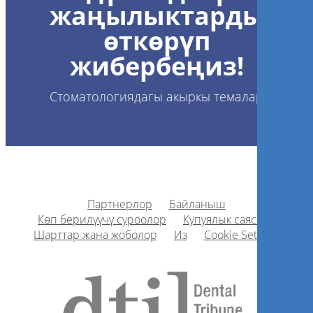
жаңылыктарды
өткөрүп
жибербеңиз!
Стоматологиядагы акыркы темалар
Партнерлор
Байланыш
Көп берилүүчү суроолор
Купуялык саясаты
Шарттар жана жоболор
Из
Cookie Settings