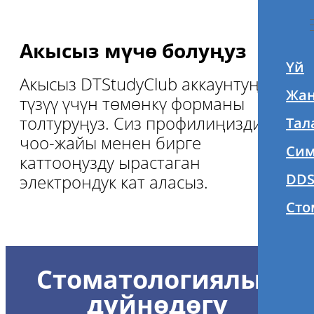
Акысыз мүчө болуңуз
Үй
Акысыз DTStudyClub аккаунтуңузду
Жан
түзүү үчүн төмөнкү форманы
толтуруңуз. Сиз профилиңиздин
Тал
чоо-жайы менен бирге
Сим
каттооңузду ырастаган
DDS
электрондук кат аласыз.
Сто
Стоматологиялык
дүйнөдөгү