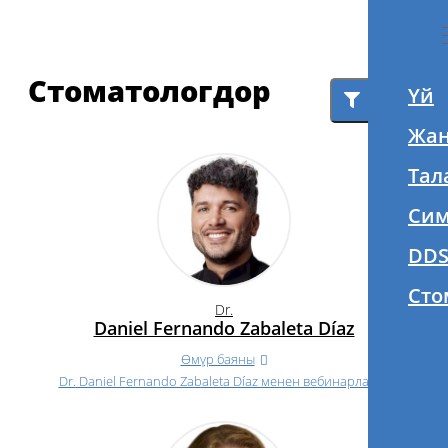
Стоматологдор
Үй
Filter
Жан
Тал
Сим
DDS
Сто
Dr.
Daniel Fernando Zabaleta Díaz
Өмүр баяны
Dr.
Daniel Fernando Zabaleta Díaz менен вебинарлар