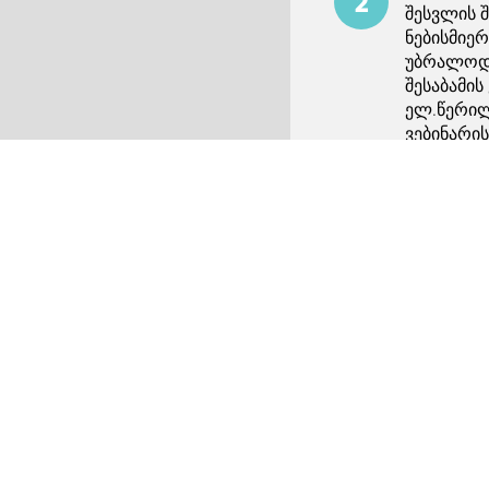
შესვლის 
ნებისმიე
artinez
უბრალოდ 
შესაბამის
ელ.წერილ
ირდით ახლა
ვებინარის
ხნით ადრე
 დაგავიწყდა?
ელ.წერილ
შესაძლებ
გაიარეთ
ვიქტორი
ontinue with
Google
ცოცხალი 
გთხოვთ, 
სერტიფიკა
უპასუხოთ
ჩასაბარებ
მაინც.
მა 24/7
ბინარებზე წვდომა
მიიღეთ 