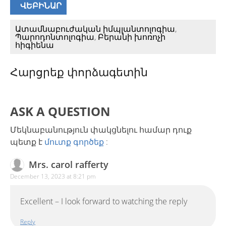
ՎԵԲԻՆԱՐ
Ատամնաբուժական իմպլանտոլոգիա
,
Պարոդոնտոլոգիա
,
Բերանի խոռոչի
հիգիենա
Հարցրեք փորձագետին
ASK A QUESTION
Մեկնաբանություն փակցնելու համար դուք
պետք է
մուտք գործեք
:
Mrs. carol rafferty
December 13, 2023 at 8:21 pm
Excellent – I look forward to watching the reply
Reply