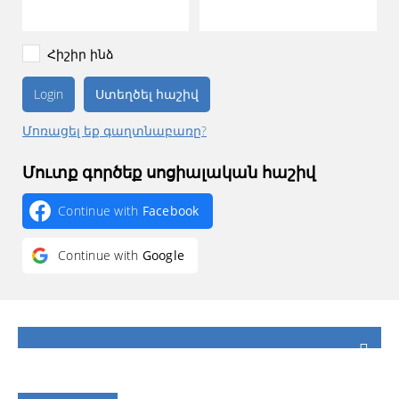
Հիշիր ինձ
Ստեղծել հաշիվ
Մոռացել եք գաղտնաբառը?
Մուտք գործեք սոցիալական հաշիվ
Continue with
Facebook
Continue with
Google