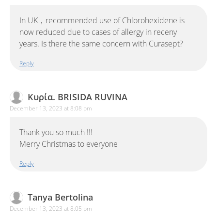
In UK，recommended use of Chlorohexidene is
now reduced due to cases of allergy in receny
years. Is there the same concern with Curasept?
Reply
Κυρία. BRISIDA RUVINA
December 13, 2023 at 8:08 pm
Thank you so much !!!
Merry Christmas to everyone
Reply
Tanya Bertolina
December 13, 2023 at 8:05 pm