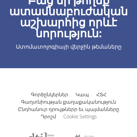
Բաց մի թողեք
ատամնաբուժական
աշխարհից որևէ
նորություն:
Ստոմատոլոգիայի վերջին թեմաները
Գործընկերներ
Կապ
ՀՏՀ
Գաղտնիության քաղաքականություն
Ընդհանուր դրույթներր եւ պայմանները
Դրոշմ
Cookie Settings