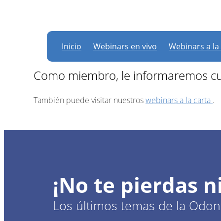
Actualmente, no hay
Inicio
Webinars en vivo
Webinars a la
Como miembro, le informaremos cu
También puede visitar nuestros
webinars a la carta
.
¡No te pierdas 
Los últimos temas de la Odont