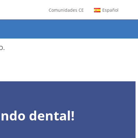
Comunidades CE
Español
os para agosto.
o.
undo dental!