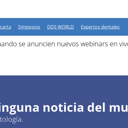
 más webinars programad
 carta
Simposios
DDS WORLD
Expertos dentales
ando se anuncien nuevos webinars en viv
ninguna noticia del m
ología.