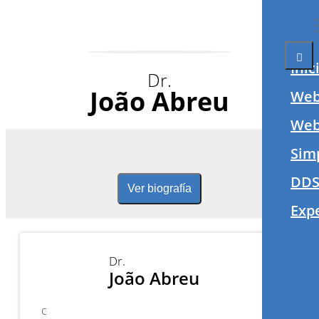
Inic
Dr.
João Abreu
Web
Webi
Sim
DDS
Ver biografía
Exp
Dr.
João Abreu
c