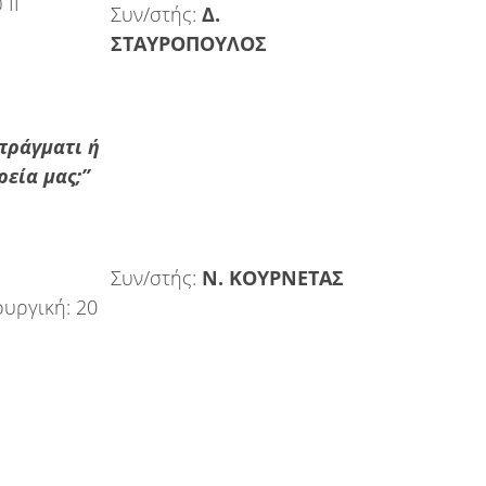
 ΙΙ
Συν/στής:
Δ.
ΣΤΑΥΡΟΠΟΥΛΟΣ
πράγματι ή
ρεία μας;”
Συν/στής:
Ν. ΚΟΥΡΝΕΤΑΣ
υργική: 20