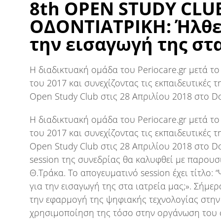
8th OPEN STUDY CLU
ΟΔΟΝΤΙΑΤΡΙΚΗ: Ήλθε
την εισαγωγή της στα
Η διαδικτυακή ομάδα του Periocare.gr μετά το
του 2017 και συνεχίζοντας τις εκπαιδευτικές τ
Open Study Club στις 28 Απριλίου 2018 στο Do
Η διαδικτυακή ομάδα του Periocare.gr μετά το
του 2017 και συνεχίζοντας τις εκπαιδευτικές τ
Open Study Club στις 28 Απριλίου 2018 στο D
session της συνεδρίας θα καλυφθεί με παρουσ
Θ.Τράκα. Το απογευματινό session έχει τίτλο
για την εισαγωγή της στα ιατρεία μας;». Σήμ
την εφαρμογή της ψηφιακής τεχνολογίας στην
χρησιμοποίηση της τόσο στην οργάνωση του σ