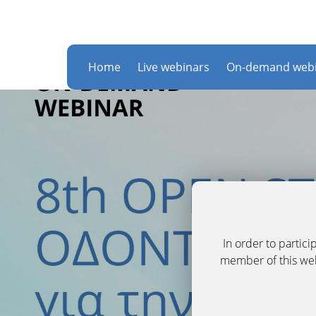
Home
Live webinars
On-demand webi
In order to partic
member of this webs