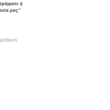
πράγματι ή
ρεία μας;”
παράδοση