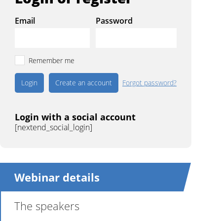
Email
Password
Remember me
Create an account
Forgot password?
Login with a social account
[nextend_social_login]
Webinar details
The speakers