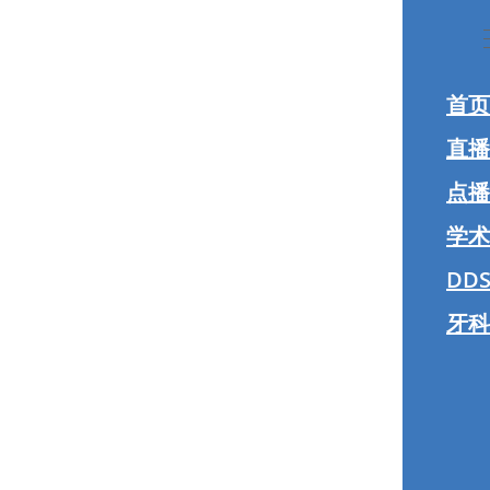
首页
直播
点播
学术
DDS
牙科