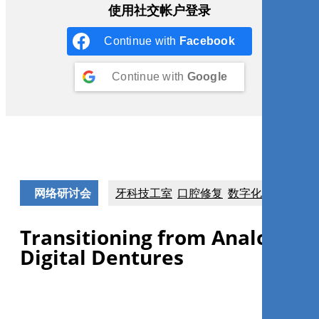
使用社交帐户登录
Continue with
Facebook
Continue with
Google
网络研讨会
牙科技工室
,
口腔修复
,
数字化牙科
Transitioning from Analog to
Digital Dentures
Modern patients call for modern dental solutions, like an
integrated digital workflow, to help your lab work smarter