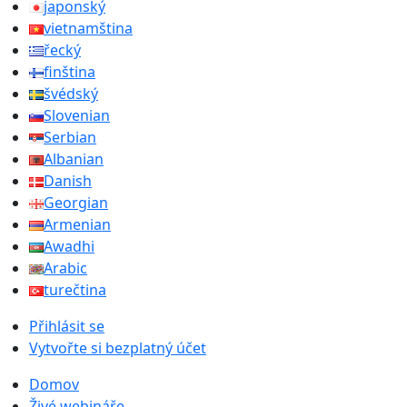
japonský
vietnamština
řecký
finština
švédský
Slovenian
Serbian
Albanian
Danish
Georgian
Armenian
Awadhi
Arabic
turečtina
Přihlásit se
Vytvořte si bezplatný účet
Domov
Živé webináře