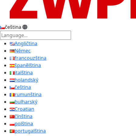
čeština
Angličtina
Němec
francouzština
španělština
italština
holandský
čeština
rumunština
bulharský
Croatian
čínština
polština
portugalština