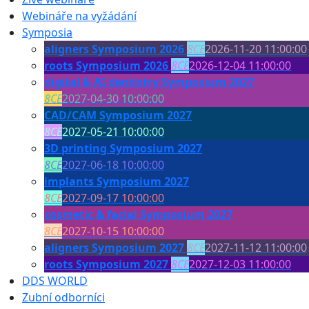
Webináře na vyžádání
Symposia
aligners Symposium 2026
8CE
2026-11-20 11:00:00
roots Symposium 2026
8CE
2026-12-04 11:00:00
digital & AI dentistry Symposium 2027
8CE
2027-04-30 10:00:00
CAD/CAM Symposium 2027
8CE
2027-05-21 10:00:00
3D printing Symposium 2027
8CE
2027-06-18 10:00:00
implants Symposium 2027
8CE
2027-09-17 10:00:00
cosmetic & facial Symposium 2027
8CE
2027-10-15 10:00:00
aligners Symposium 2027
8CE
2027-11-12 11:00:00
roots Symposium 2027
8CE
2027-12-03 11:00:00
DDS WORLD
Zubní odborníci