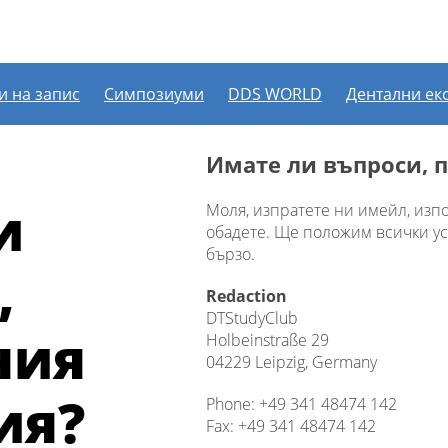
и на запис
Симпозиуми
DDS WORLD
Дентални ек
Контакт
Имате ли въпроси, 
и
Моля, изпратете ни имейл, изпо
обадете. Ще положим всички ус
бързо.
,
Redaction
DTStudyClub
ния
Holbeinstraße 29
04229 Leipzig, Germany
ия?
Phone: +49 341 48474 142
Fax: +49 341 48474 142