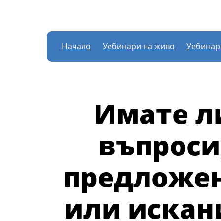
Начало
Уебинари на живо
Уебинар
Имате л
въпроси
предложе
или искан