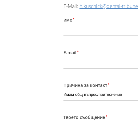
E-Mail:
h.kuschick@dental-tribun
*
име
*
E-mail
*
Причина за контакт
*
Твоето съобщение