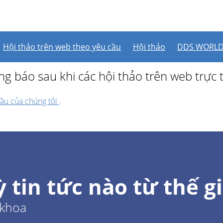
i thảo trên web nào được 
Hội thảo trên web theo yêu cầu
Hội thảo
DDS WORL
ng báo sau khi các hội thảo trên web trực 
cầu của chúng tôi
.
 tin tức nào từ thế g
 khoa