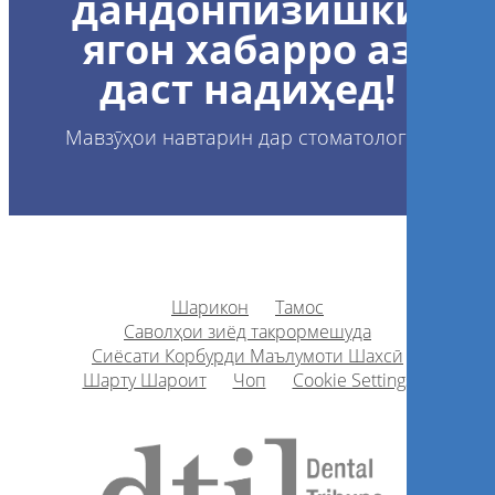
дандонпизишкӣ
ягон хабарро аз
даст надиҳед!
Мавзӯҳои навтарин дар стоматология
Шарикон
Тамос
Саволҳои зиёд такрормешуда
Сиёсати Корбурди Маълумоти Шахсӣ
Шарту Шароит
Чоп
Cookie Settings