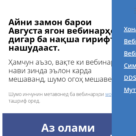
Айни замон барои
Августа ягон вебинарҳои
Хон
дигар ба нақша гирифта
Веб
нашудааст.
Веб
Ҳамчун аъзо, вақте ки вебинарҳои
Сим
нави зинда эълон карда
DDS
мешаванд, шумо огоҳ мешавед.
Мут
Шумо инчунин метавонед ба вебинарҳои
мо
ташриф оред.
Аз олами