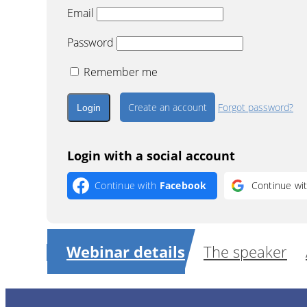
Email
Password
Remember me
Create an account
Forgot password?
Login with a social account
Continue with
Facebook
Continue wi
Webinar details
The speaker