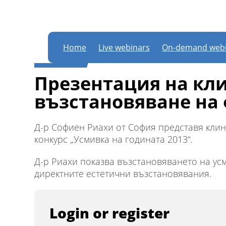
In order to partic
this website
Home
Live webinars
On-demand webi
WEBINAR
Презентация на кл
възстановяване на
Д-р Софиен Риахи от София представя клин
конкурс „Усмивка на годината 2013“.
Д-р Риахи показва възстановяването на ус
директните естетични възстановявания.
Login or register