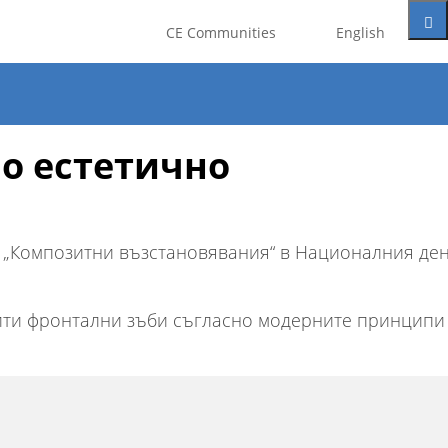
t be registered as a member of
CE Communities
English
eate an account for free.
о естетично
Google
ия „Композитни възстановявания“ в Националния де
трити фронтални зъби съгласно модерните принципи