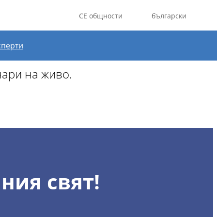
CE общности
български
за август.
сперти
нари на живо.
ния свят!