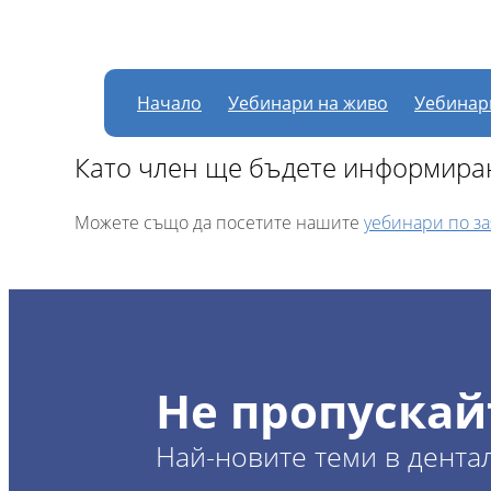
В момента няма нас
Начало
Уебинари на живо
Уебинар
Като член ще бъдете информиран
Можете също да посетите нашите
уебинари по з
Не пропускай
Най-новите теми в дента