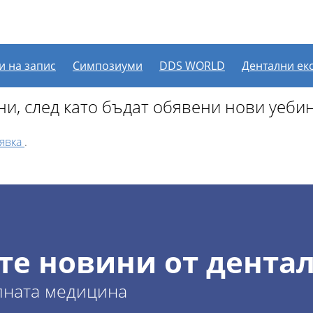
рочени други уебинари 
и на запис
Симпозиуми
DDS WORLD
Дентални ек
и, след като бъдат обявени нови уеби
аявка
.
те новини от дентал
лната медицина