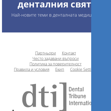
денталния свят!
Най-новите теми в денталната медицина
Партньори
Контакт
Често задавани въпроси
Политика за поверителност
Правила и условия
Екип
Cookie Settings