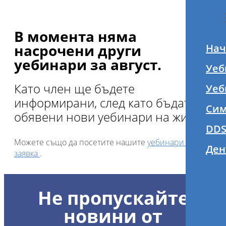
В момента няма
насрочени други
Нач
уебинари за август.
Уеб
Като член ще бъдете
Уеб
информирани, след като бъдат
Сим
обявени нови уебинари на живо.
DDS
Можете също да посетите нашите
уебинари по
Ден
заявка
.
Не пропускайте
новини от