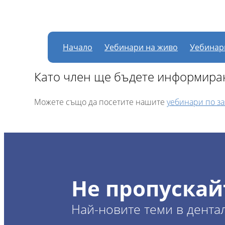
В момента няма нас
Начало
Уебинари на живо
Уебинар
Като член ще бъдете информиран
Можете също да посетите нашите
уебинари по з
Не пропускай
Най-новите теми в дента