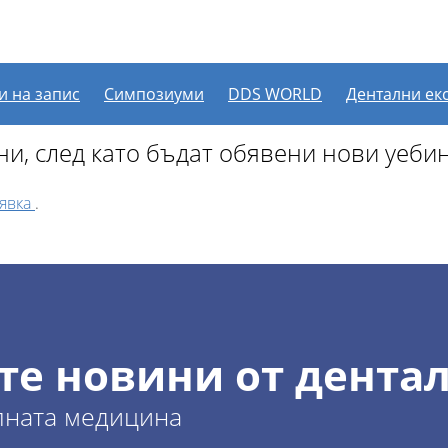
рочени други уебинари 
и на запис
Симпозиуми
DDS WORLD
Дентални ек
и, след като бъдат обявени нови уеби
аявка
.
те новини от дентал
лната медицина