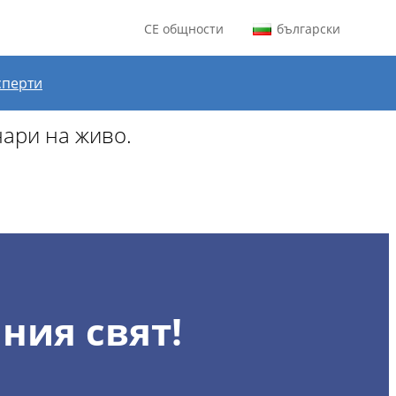
CE общности
български
за август.
сперти
нари на живо.
ния свят!